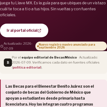
juega tu Llave MX. Es la guía para que ubiques de un vistazo
cuál te toca a ti o a tus hijos. Sin vueltas y con fuentes
oficiales.
Ir al portal oficial
Actualizado: 2026-
Nuevo registro masivo anunciado para
septiembre 2026
07-09
Por el
equipo editorial de BecasMéxico
· Actualizado:
B
2026-07-09. Verificamos cada dato en fuentes oficiales
(
política editorial
).
Las Becas para el Bienestar Benito Juárez son el
conjunto de becas del Gobierno de México que
apoyan a estudiantes desde primaria hasta
licenciatura. Hoy las integran cuatro programas