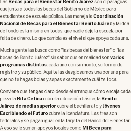
Las
Becas para el Bienestar Benito Juárez
son el paraguas
que junta a todas las becas del Gobierno de México para
estudiantes de escuela pública. Las maneja la
Coordinación
Nacional de Becas para el Bienestar Benito Juárez
y la idea
de fondo es la misma en todas: que nadie deje la escuela por
falta de dinero. Lo que cambia es el nivel al que apoya cada una.
Mucha gente las busca como "las becas del bienestar" o "las
becas de Benito Juárez" sin saber que en realidad son
varios
programas distintos
, cada uno con su monto, su forma de
registro y su público. Aquí te las desglosamos una por una para
que no te hagas bolas y sepas exactamente cuál te toca.
Conviene que tengas claro desde el arranque cómo encaja cada
pieza: la
Rita Cetina
cubre la educación básica, la
Benito
Juárez de media superior
cubre el bachillerato y
Jóvenes
Escribiendo el Futuro
cubre la licenciatura. Las tres son
federales y se pagan igual, en la tarjeta del Banco del Bienestar.
A eso se le suman apoyos locales como
Mi Beca para