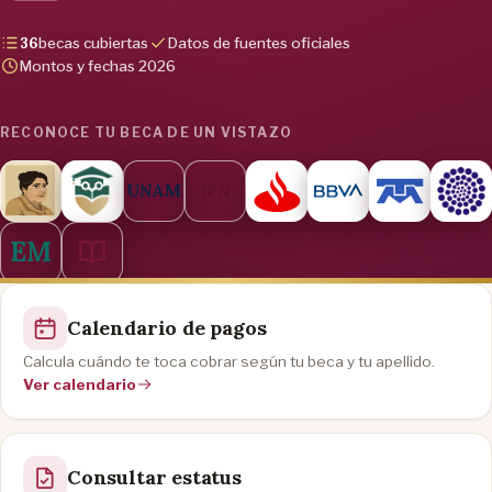
36
becas cubiertas
Datos de fuentes oficiales
Montos y fechas 2026
RECONOCE TU BECA DE UN VISTAZO
UNAM
IPN
EM
Calendario de pagos
Calcula cuándo te toca cobrar según tu beca y tu apellido.
Ver calendario
Consultar estatus