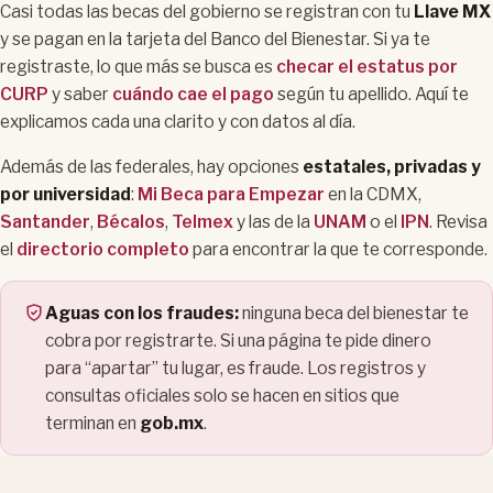
Casi todas las becas del gobierno se registran con tu
Llave MX
y se pagan en la tarjeta del Banco del Bienestar. Si ya te
registraste, lo que más se busca es
checar el estatus por
CURP
y saber
cuándo cae el pago
según tu apellido. Aquí te
explicamos cada una clarito y con datos al día.
Además de las federales, hay opciones
estatales, privadas y
por universidad
:
Mi Beca para Empezar
en la CDMX,
Santander
,
Bécalos
,
Telmex
y las de la
UNAM
o el
IPN
. Revisa
el
directorio completo
para encontrar la que te corresponde.
Aguas con los fraudes:
ninguna beca del bienestar te
cobra por registrarte. Si una página te pide dinero
para “apartar” tu lugar, es fraude. Los registros y
consultas oficiales solo se hacen en sitios que
terminan en
gob.mx
.