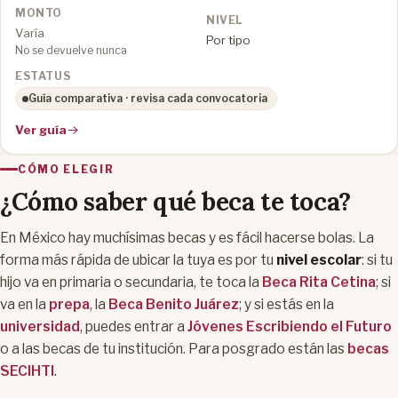
Varía
Por tipo
No se devuelve nunca
Guía comparativa · revisa cada convocatoria
Ver guía
CÓMO ELEGIR
¿Cómo saber qué beca te toca?
En México hay muchísimas becas y es fácil hacerse bolas. La
forma más rápida de ubicar la tuya es por tu
nivel escolar
: si tu
hijo va en primaria o secundaria, te toca la
Beca Rita Cetina
; si
va en la
prepa
, la
Beca Benito Juárez
; y si estás en la
universidad
, puedes entrar a
Jóvenes Escribiendo el Futuro
o a las becas de tu institución. Para posgrado están las
becas
SECIHTI
.