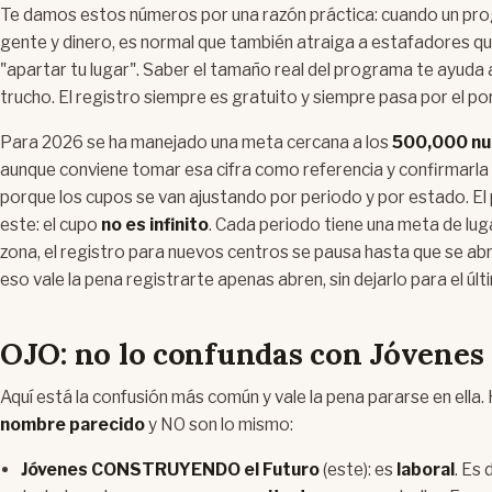
Te damos estos números por una razón práctica: cuando un pr
gente y dinero, es normal que también atraiga a estafadores qu
"apartar tu lugar". Saber el tamaño real del programa te ayuda a d
trucho. El registro siempre es gratuito y siempre pasa por el po
Para 2026 se ha manejado una meta cercana a los
500,000 nue
aunque conviene tomar esa cifra como referencia y confirmarla 
porque los cupos se van ajustando por periodo y por estado. El p
este: el cupo
no es infinito
. Cada periodo tiene una meta de luga
zona, el registro para nuevos centros se pausa hasta que se abr
eso vale la pena registrarte apenas abren, sin dejarlo para el últ
OJO: no lo confundas con Jóvenes 
Aquí está la confusión más común y vale la pena pararse en ella.
nombre parecido
y NO son lo mismo:
Jóvenes CONSTRUYENDO el Futuro
(este): es
laboral
. Es