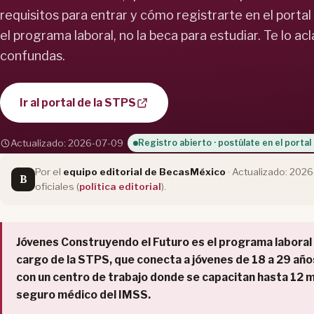
requisitos para entrar y cómo registrarte en el portal
el programa laboral, no la beca para estudiar. Te lo a
confundas.
Ir al portal de la STPS
Actualizado: 2026-07-09
Registro abierto · postúlate en el portal
Por el
equipo editorial de BecasMéxico
· Actualizado: 202
B
oficiales (
política editorial
).
Jóvenes Construyendo el Futuro es el programa laboral
cargo de la STPS, que conecta a jóvenes de 18 a 29 años
con un centro de trabajo donde se capacitan hasta 12 
seguro médico del IMSS.