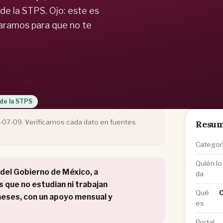
 de la STPS. Ojo: este es
claramos para que no te
 de la STPS
6-07-09. Verificamos cada dato en fuentes
Resum
Categor
Quién lo
 del Gobierno de México, a
da
 que no estudian ni trabajan
Qué
C
meses, con un apoyo mensual y
es
Portal