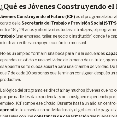
¿Qué es Jóvenes Construyendo el
Jóvenes Construyendo el Futuro (JCF)
es el programa laboral
cargo de la
Secretaría del Trabajo y Previsión Social (STPS
entre 18 y 29 años y ahorita ni estudias ni trabajas, el program
trabajo
(una empresa, taller, negocio o institución) donde te c
mientras recibes un apoyo económico mensual.
No es un empleo formal ni una beca para ir a la escuela: es
capac
aprendes un oficio o una actividad de la mano de un tutor, agarra
esa puerta se te queda abierta para una chamba de verdad. De 
que 7 de cada 10 personas que terminan consiguen después un
productiva.
La lógica del programa es directa: hay muchos jóvenes que no 
porque nadie les da experiencia, y no consiguen experiencia porq
empleo. JCF rompe ese círculo. Durante hasta un año, un centro
aprendiz
, te enseña una actividad real y el gobierno te paga e
final sales con una
constancia de capacitación
que puedes pre