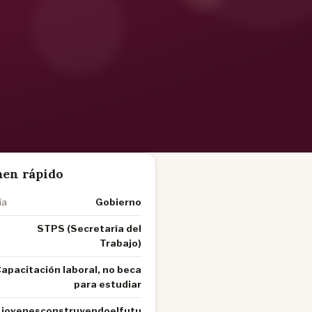
en rápido
ía
Gobierno
STPS (Secretaría del
Trabajo)
apacitación laboral, no beca
para estudiar
jovenesconstruyendoelfutu