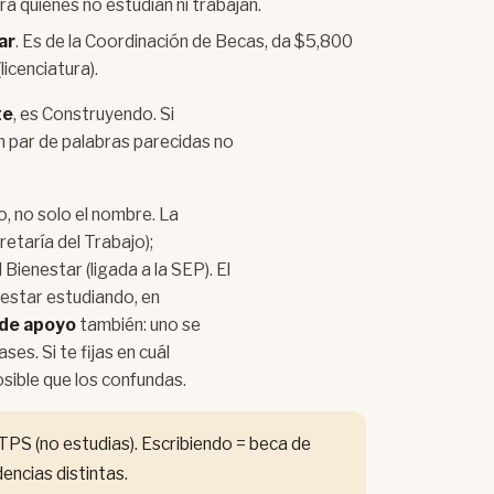
ara quienes no estudian ni trabajan.
ar
. Es de la Coordinación de Becas, da $5,800
(licenciatura).
te
, es Construyendo. Si
un par de palabras parecidas no
, no solo el nombre. La
etaría del Trabajo);
Bienestar (ligada a la SEP). El
estar estudiando, en
 de apoyo
también: uno se
es. Si te fijas en cuál
osible que los confundas.
PS (no estudias). Escribiendo = beca de
encias distintas.