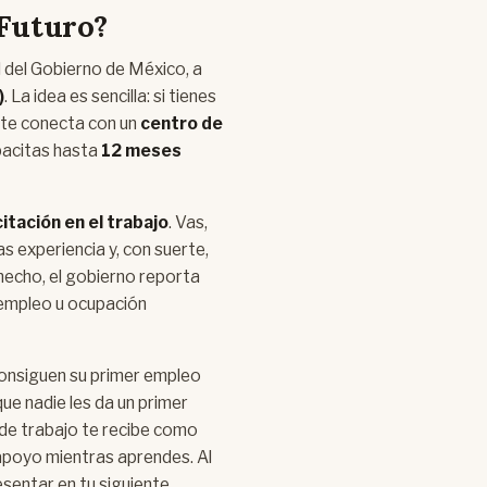
 Futuro?
 del Gobierno de México, a
)
. La idea es sencilla: si tienes
a te conecta con un
centro de
apacitas hasta
12 meses
itación en el trabajo
. Vas,
s experiencia y, con suerte,
hecho, el gobierno reporta
 empleo u ocupación
consiguen su primer empleo
ue nadie les da un primer
 de trabajo te recibe como
l apoyo mientras aprendes. Al
sentar en tu siguiente