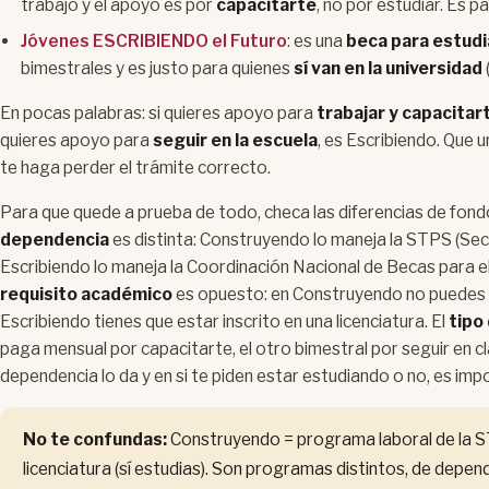
trabajo y el apoyo es por
capacitarte
, no por estudiar. Es p
Jóvenes ESCRIBIENDO el Futuro
: es una
beca para estudi
bimestrales y es justo para quienes
sí van en la universidad
En pocas palabras: si quieres apoyo para
trabajar y capacitar
quieres apoyo para
seguir en la escuela
, es Escribiendo. Que 
te haga perder el trámite correcto.
Para que quede a prueba de todo, checa las diferencias de fondo
dependencia
es distinta: Construyendo lo maneja la STPS (Secr
Escribiendo lo maneja la Coordinación Nacional de Becas para el 
requisito académico
es opuesto: en Construyendo
no
puedes 
Escribiendo
tienes
que estar inscrito en una licenciatura. El
tipo
paga mensual por capacitarte, el otro bimestral por seguir en clas
dependencia lo da y en si te piden estar estudiando o no, es imp
No te confundas:
Construyendo = programa laboral de la ST
licenciatura (sí estudias). Son programas distintos, de depend