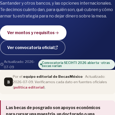
Santander y otros bancos, y las opciones internacionales.
Te decimos cuánto dan, para quién son, qué cubren y cómo
armar tu estrategia para no dejar dinero sobre la mesa.
Ver montos y requisitos
Ver convocatoria oficial
Actualizado: 2026-
Convocatoria SECIHTI 2026 abierta · otras
becas varían
07-09
Por el
equipo editorial de BecasMéxico
· Actualizado:
B
2026-07-09. Verificamos cada dato en fuentes oficiales
(
política editorial
).
Las becas de posgrado son apoyos económicos
para cursar una maestría, un doctorado o una