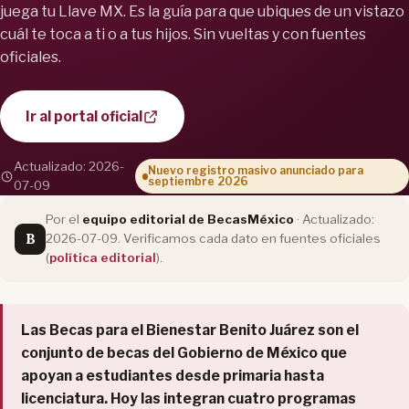
juega tu Llave MX. Es la guía para que ubiques de un vistazo
cuál te toca a ti o a tus hijos. Sin vueltas y con fuentes
oficiales.
Ir al portal oficial
Actualizado: 2026-
Nuevo registro masivo anunciado para
septiembre 2026
07-09
Por el
equipo editorial de BecasMéxico
· Actualizado:
B
2026-07-09. Verificamos cada dato en fuentes oficiales
(
política editorial
).
Las Becas para el Bienestar Benito Juárez son el
conjunto de becas del Gobierno de México que
apoyan a estudiantes desde primaria hasta
licenciatura. Hoy las integran cuatro programas