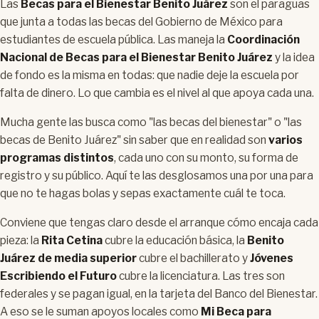
Las
Becas para el Bienestar Benito Juárez
son el paraguas
que junta a todas las becas del Gobierno de México para
estudiantes de escuela pública. Las maneja la
Coordinación
Nacional de Becas para el Bienestar Benito Juárez
y la idea
de fondo es la misma en todas: que nadie deje la escuela por
falta de dinero. Lo que cambia es el nivel al que apoya cada una.
Mucha gente las busca como "las becas del bienestar" o "las
becas de Benito Juárez" sin saber que en realidad son
varios
programas distintos
, cada uno con su monto, su forma de
registro y su público. Aquí te las desglosamos una por una para
que no te hagas bolas y sepas exactamente cuál te toca.
Conviene que tengas claro desde el arranque cómo encaja cada
pieza: la
Rita Cetina
cubre la educación básica, la
Benito
Juárez de media superior
cubre el bachillerato y
Jóvenes
Escribiendo el Futuro
cubre la licenciatura. Las tres son
federales y se pagan igual, en la tarjeta del Banco del Bienestar.
A eso se le suman apoyos locales como
Mi Beca para