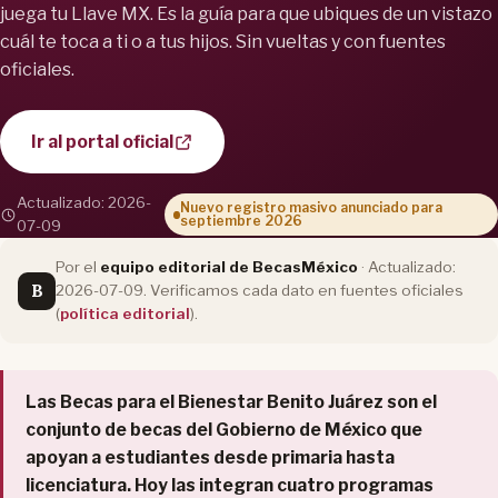
juega tu Llave MX. Es la guía para que ubiques de un vistazo
cuál te toca a ti o a tus hijos. Sin vueltas y con fuentes
oficiales.
Ir al portal oficial
Actualizado: 2026-
Nuevo registro masivo anunciado para
septiembre 2026
07-09
Por el
equipo editorial de BecasMéxico
· Actualizado:
B
2026-07-09. Verificamos cada dato en fuentes oficiales
(
política editorial
).
Las Becas para el Bienestar Benito Juárez son el
conjunto de becas del Gobierno de México que
apoyan a estudiantes desde primaria hasta
licenciatura. Hoy las integran cuatro programas