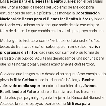
Las
Becas para el Bienestar Benito Juárez
son el paraguas
que junta a todas las becas del Gobierno de México para
estudiantes de escuela pública. Las maneja la
Coordinación
Nacional de Becas para el Bienestar Benito Juárez
y la idea
de fondo es la misma en todas: que nadie deje la escuela por
falta de dinero. Lo que cambia es el nivel al que apoya cada una.
Mucha gente las busca como "las becas del bienestar" o "las
becas de Benito Juárez" sin saber que en realidad son
varios
programas distintos
, cada uno con su monto, su forma de
registro y su público. Aquí te las desglosamos una por una para
que no te hagas bolas y sepas exactamente cuál te toca.
Conviene que tengas claro desde el arranque cómo encaja cada
pieza: la
Rita Cetina
cubre la educación básica, la
Benito
Juárez de media superior
cubre el bachillerato y
Jóvenes
Escribiendo el Futuro
cubre la licenciatura. Las tres son
federales y se pagan igual, en la tarjeta del Banco del Bienestar.
A eso se le suman apoyos locales como
Mi Beca para