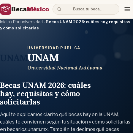
Becas
México
Busca tu beca…
Inicio
›
Por universidad
›
Becas UNAM 2026: cuáles hay, requisitos
y cómo solicitarlas
UNIVERSIDAD PÚBLICA
UNAM
UNAM
Universidad Nacional Autónoma
Becas UNAM 2026: cuáles
hay, requisitos y cómo
solicitarlas
Aquí te explicamos clarito qué becas hay en la UNAM,
cuáles te convienen según tu situación y cómo solicitarlas
en becarios.unam.mx. También te decimos qué becas