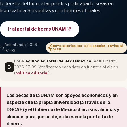
federales del bienestar puedes pedir aparte si vas en
licenciatura. Sin vueltas y con fuentes oficiales.
Ir al portal de becas UNAM
Actualizado: 2026-
Convocatorias por ciclo escolar · revisa el
portal
07-09
Por el
equipo editorial de BecasMéxico
· Actualizado:
B
2026-07-09. Verificamos cada dato en fuentes oficiales
(
política editorial
).
Las becas de la UNAM son apoyos económicos y en
especie que la propia universidad (a través de la
DGOAE) y el Gobierno de México dan a sus alumnas y
alumnos para que no dejen la escuela por falta de
dinero.