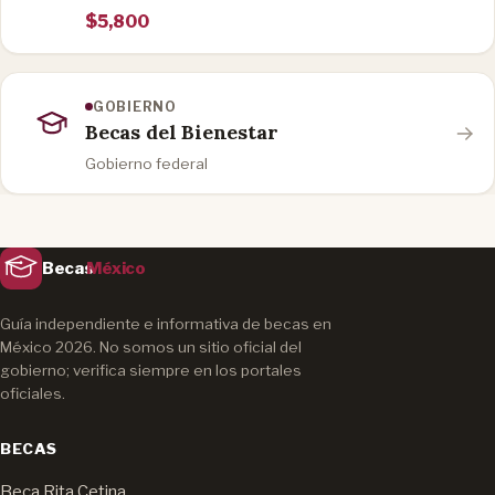
$5,800
GOBIERNO
Becas del Bienestar
Gobierno federal
Becas
México
Guía independiente e informativa de becas en
México 2026. No somos un sitio oficial del
gobierno; verifica siempre en los portales
oficiales.
BECAS
Beca Rita Cetina