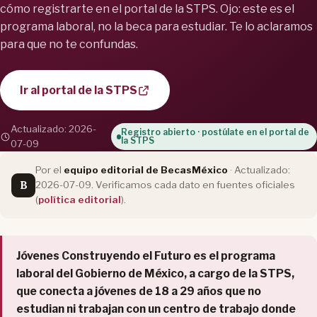
cómo registrarte en el portal de la STPS. Ojo: este es el
programa laboral, no la beca para estudiar. Te lo aclaramos
para que no te confundas.
Ir al portal de la STPS
Actualizado: 2026-
Registro abierto · postúlate en el portal de
la STPS
07-09
Por el
equipo editorial de BecasMéxico
· Actualizado:
B
2026-07-09. Verificamos cada dato en fuentes oficiales
(
política editorial
).
Jóvenes Construyendo el Futuro es el programa
laboral del Gobierno de México, a cargo de la STPS,
que conecta a jóvenes de 18 a 29 años que no
estudian ni trabajan con un centro de trabajo donde