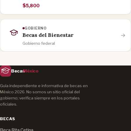
$5,800
GOBIERNO
Becas del Bienestar
Gobierno federal
Becas
México
Guía independiente e informativa de becas en
México 2026. No somos un sitio oficial del
gobierno; verifica siempre en los portales
oficiales.
BECAS
Beca Rita Cetina