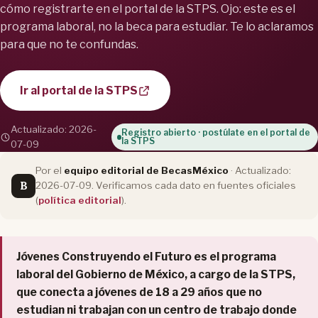
cómo registrarte en el portal de la STPS. Ojo: este es el
programa laboral, no la beca para estudiar. Te lo aclaramos
para que no te confundas.
Ir al portal de la STPS
Actualizado: 2026-
Registro abierto · postúlate en el portal de
la STPS
07-09
Por el
equipo editorial de BecasMéxico
· Actualizado:
B
2026-07-09. Verificamos cada dato en fuentes oficiales
(
política editorial
).
Jóvenes Construyendo el Futuro es el programa
laboral del Gobierno de México, a cargo de la STPS,
que conecta a jóvenes de 18 a 29 años que no
estudian ni trabajan con un centro de trabajo donde