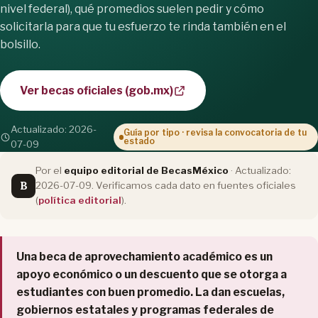
nivel federal), qué promedios suelen pedir y cómo
solicitarla para que tu esfuerzo te rinda también en el
bolsillo.
Ver becas oficiales (gob.mx)
Actualizado: 2026-
Guía por tipo · revisa la convocatoria de tu
estado
07-09
Por el
equipo editorial de BecasMéxico
· Actualizado:
B
2026-07-09. Verificamos cada dato en fuentes oficiales
(
política editorial
).
Una beca de aprovechamiento académico es un
apoyo económico o un descuento que se otorga a
estudiantes con buen promedio. La dan escuelas,
gobiernos estatales y programas federales de