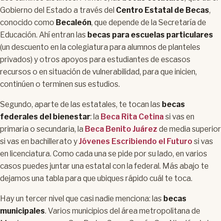
Gobierno del Estado a través del
Centro Estatal de Becas
,
conocido como
Becaleón
, que depende de la Secretaría de
Educación. Ahí entran las
becas para escuelas particulares
(un descuento en la colegiatura para alumnos de planteles
privados) y otros apoyos para estudiantes de escasos
recursos o en situación de vulnerabilidad, para que inicien,
continúen o terminen sus estudios.
Segundo, aparte de las estatales, te tocan las
becas
federales del bienestar
: la
Beca Rita Cetina
si vas en
primaria o secundaria, la
Beca Benito Juárez
de media superior
si vas en bachillerato y
Jóvenes Escribiendo el Futuro
si vas
en licenciatura. Como cada una se pide por su lado, en varios
casos puedes juntar una estatal con la federal. Más abajo te
dejamos una tabla para que ubiques rápido cuál te toca.
Hay un tercer nivel que casi nadie menciona: las
becas
municipales
. Varios municipios del área metropolitana de