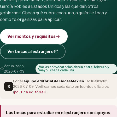
García Robles a Estados Unidos y las que dan otros
gobiernos. Checa qué cubre cada una, a quién le toca y
cómo te organizas para aplicar.
Ver montos y requisitos
Ver becas al extranjero
Actualizado:
Varias convocatorias abren entre febrero y
mayo · checa cada una
2026-07-09
Por el
equipo editorial de BecasMéxico
· Actualizado:
B
2026-07-09. Verificamos cada dato en fuentes oficiales
(
política editorial
).
Las becas para estudiar en el extranjero son apoyos